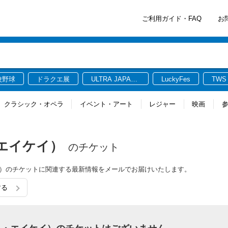
ご利用ガイド・FAQ
お
校野球
ドラクエ展
ULTRA JAPAN
LuckyFes
TWS
2026
クラシック・オペラ
イベント・アート
レジャー
映画
・エイケイ）
のチケット
イケイ）のチケットに関連する最新情報をメールでお届けいたします。
する