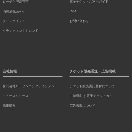
ローチケ演劇宣言！
電子チケットご利用ガイド
演劇最強論-ing
Q&A
クランクイン！
お問い合わせ
クランクイン！トレンド
会社情報
チケット販売委託・広告掲載
株式会社ローソンエンタテインメント
チケット販売委託受付について
ニュースリリース
主催様向け 電子チケットガイド
採用情報
広告掲載について