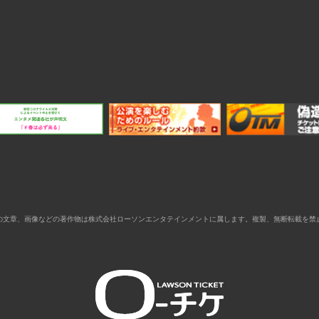
の文章、画像などの著作物は株式会社ローソンエンタテインメントに属します。複製、無断転載を禁