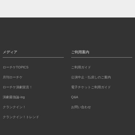
メディア
ご利用案内
ローチケTOPICS
ご利用ガイド
月刊ローチケ
公演中止・払戻しのご案内
ローチケ演劇宣言！
電子チケットご利用ガイド
演劇最強論-ing
Q&A
クランクイン！
お問い合わせ
クランクイン！トレンド