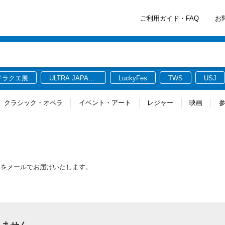
ご利用ガイド・FAQ
お
ドラクエ展
ULTRA JAPAN
LuckyFes
TWS
USJ
2026
クラシック・オペラ
イベント・アート
レジャー
映画
報をメールでお届けいたします。