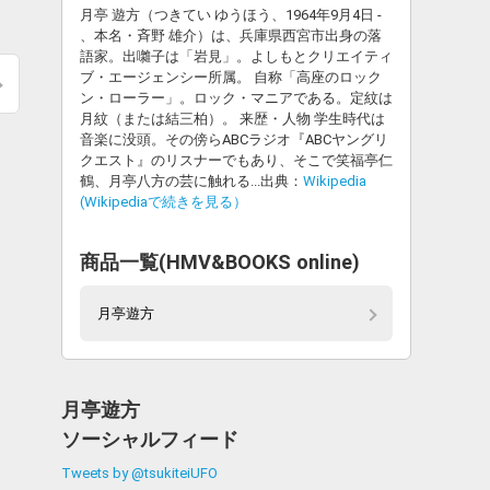
月亭 遊方（つきてい ゆうほう、1964年9月4日 -
、本名・斉野 雄介）は、兵庫県西宮市出身の落
語家。出囃子は「岩見」。よしもとクリエイティ
ブ・エージェンシー所属。 自称「高座のロック
ン・ローラー」。ロック・マニアである。定紋は
月紋（または結三柏）。 来歴・人物 学生時代は
音楽に没頭。その傍らABCラジオ『ABCヤングリ
クエスト』のリスナーでもあり、そこで笑福亭仁
鶴、月亭八方の芸に触れる...出典：
Wikipedia
(Wikipediaで続きを見る）
商品一覧(HMV&BOOKS online)
月亭遊方
月亭遊方
ソーシャルフィード
Tweets by @tsukiteiUFO