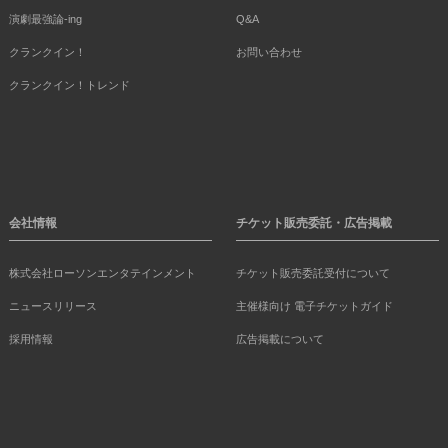
演劇最強論-ing
Q&A
クランクイン！
お問い合わせ
クランクイン！トレンド
会社情報
チケット販売委託・広告掲載
株式会社ローソンエンタテインメント
チケット販売委託受付について
ニュースリリース
主催様向け 電子チケットガイド
採用情報
広告掲載について