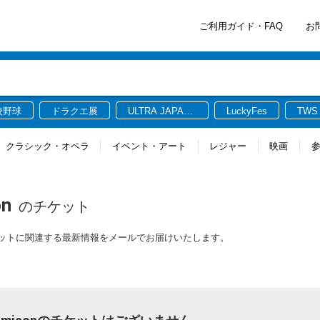
ご利用ガイド・FAQ
お
校野球
ドラクエ展
ULTRA JAPAN
LuckyFes
TWS
2026
クラシック・オペラ
イベント・アート
レジャー
映画
on
のチケット
misonのチケットに関連する最新情報をメールでお届けいたします。