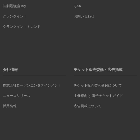
演劇最強論-ing
Q&A
クランクイン！
お問い合わせ
クランクイン！トレンド
会社情報
チケット販売委託・広告掲載
株式会社ローソンエンタテインメント
チケット販売委託受付について
ニュースリリース
主催様向け 電子チケットガイド
採用情報
広告掲載について