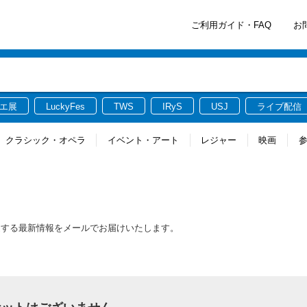
ご利用ガイド・FAQ
お
エ展
LuckyFes
TWS
IRyS
USJ
ライブ配信
クラシック・オペラ
イベント・アート
レジャー
映画
ト
連する最新情報をメールでお届けいたします。