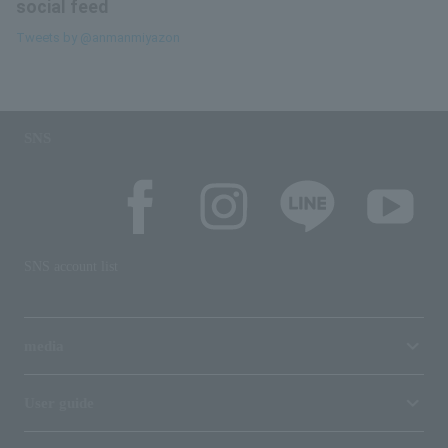
social feed
Tweets by @anmanmiyazon
SNS
SNS account list
media
User guide