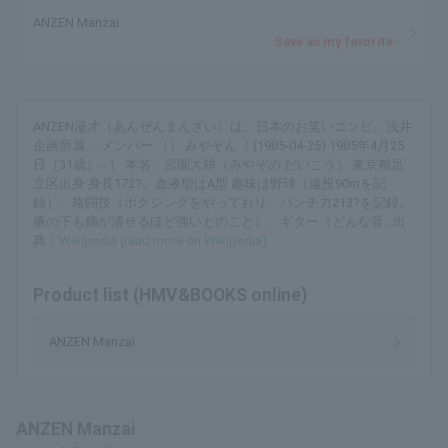
ANZEN Manzai
Save as my favorite
ANZEN漫才（あんぜんまんざい）は、日本のお笑いコンビ。浅井
企画所属。 メンバー （） みやぞん（ (1985-04-25) 1985年4月25
日（31歳） - ） 本名：宮園大耕（みやぞの だいこう） 東京都足
立区出身 身長172?、血液型はA型 趣味は野球（遠投90mを記
録）、格闘技（ボクシングをやっており、パンチ力213?を記録。
腋の下も鍋が潰せるほど強いとのこと）、ギター（どんな音...出
典：
Wikipedia (read more on Wikipedia)
Product list (HMV&BOOKS online)
ANZEN Manzai
ANZEN Manzai