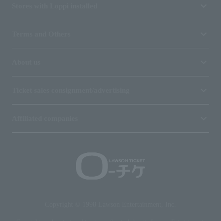
Stores with Loppi installed
Terms and Others
About us
Ticket sales consignment/advertising
Affiliated companies
Copyright © 1998 Lawson Entertainment, Inc.