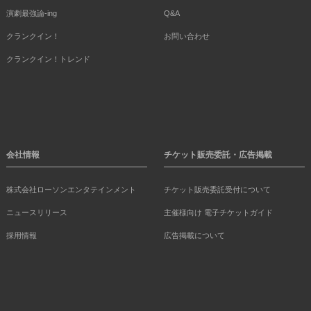
演劇最強論-ing
Q&A
クランクイン！
お問い合わせ
クランクイン！トレンド
会社情報
チケット販売委託・広告掲載
株式会社ローソンエンタテインメント
チケット販売委託受付について
ニュースリリース
主催様向け 電子チケットガイド
採用情報
広告掲載について