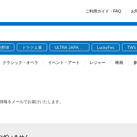
ご利用ガイド・FAQ
お
校野球
ドラクエ展
ULTRA JAPAN
LuckyFes
TWS
2026
クラシック・オペラ
イベント・アート
レジャー
映画
る最新情報をメールでお届けいたします。