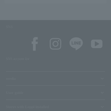
SNS
SNS account list
media
User guide
Stores with Loppi installed