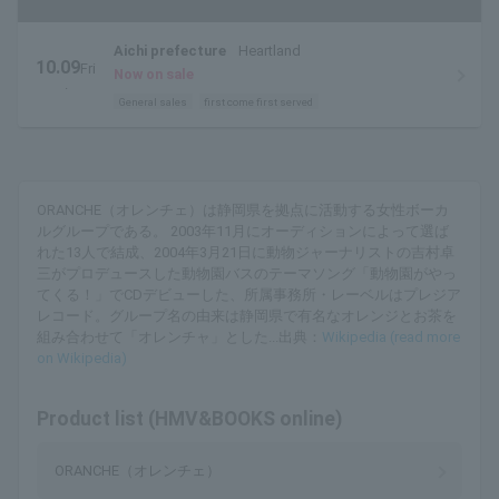
Aichi prefecture
Heartland
10.09
Fri
Now on sale
.
General sales
first come first served
ORANCHE（オレンチェ）は静岡県を拠点に活動する女性ボーカ
ルグループである。 2003年11月にオーディションによって選ば
れた13人で結成、2004年3月21日に動物ジャーナリストの吉村卓
三がプロデュースした動物園バスのテーマソング「動物園がやっ
てくる！」でCDデビューした、所属事務所・レーベルはプレジア
レコード。グループ名の由来は静岡県で有名なオレンジとお茶を
組み合わせて「オレンチャ」とした...出典：
Wikipedia (read more
on Wikipedia)
Product list (HMV&BOOKS online)
ORANCHE（オレンチェ）