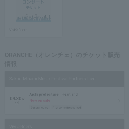
Vivi☆Beers
ORANCHE（オレンチェ）のチケット販売
情報
Sakae Minami Music Festival Partners Live
Aichi prefecture
Heartland
09.30
W
Now on sale
ed.
General sales
first come first served
Vivi☆Beers