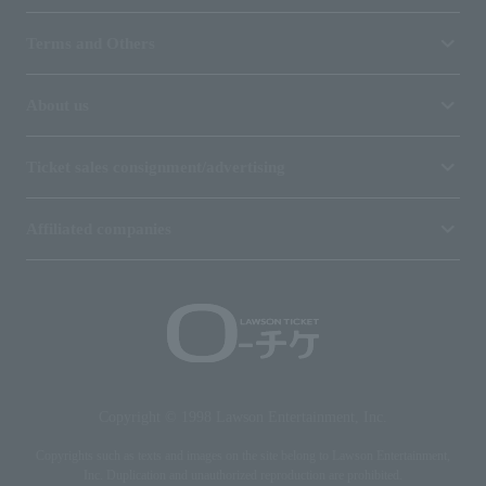
Terms and Others
About us
Ticket sales consignment/advertising
Affiliated companies
Copyright © 1998 Lawson Entertainment, Inc.
Copyrights such as texts and images on the site belong to Lawson Entertainment,
Inc. Duplication and unauthorized reproduction are prohibited.