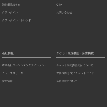
演劇最強論-ing
Q&A
クランクイン！
お問い合わせ
クランクイン！トレンド
会社情報
チケット販売委託・広告掲載
株式会社ローソンエンタテインメント
チケット販売委託受付について
ニュースリリース
主催様向け 電子チケットガイド
採用情報
広告掲載について