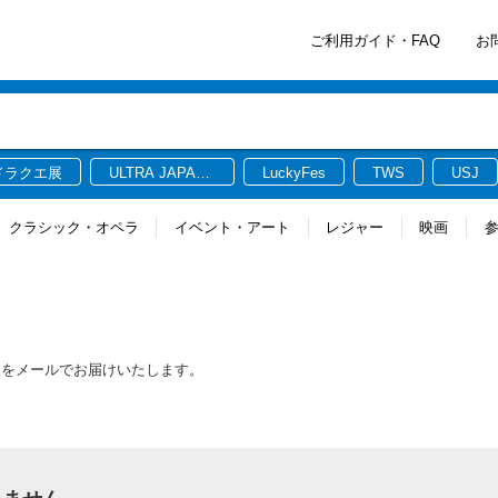
ご利用ガイド・FAQ
お
ドラクエ展
ULTRA JAPAN
LuckyFes
TWS
USJ
2026
クラシック・オペラ
イベント・アート
レジャー
映画
報をメールでお届けいたします。