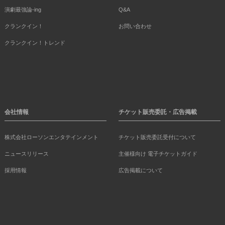
演劇最強論-ing
Q&A
クランクイン！
お問い合わせ
クランクイン！トレンド
会社情報
チケット販売委託・広告掲載
株式会社ローソンエンタテインメント
チケット販売委託受付について
ニュースリリース
主催様向け 電子チケットガイド
採用情報
広告掲載について