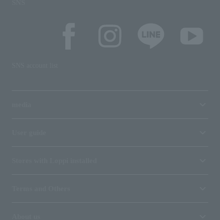
SNS
SNS account list
media
User guide
Stores with Loppi installed
Terms and Others
About us