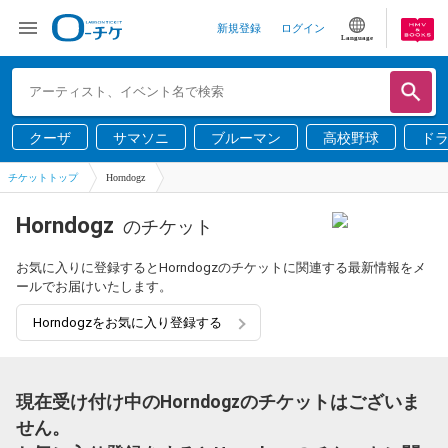
新規登録
ログイン
Language
クーザ
サマソニ
ブルーマン
高校野球
ド
チケットトップ
Horndogz
Horndogz
のチケット
お気に入りに登録するとHorndogzのチケットに関連する最新情報をメ
ールでお届けいたします。
Horndogzをお気に入り登録する
現在受け付け中のHorndogzのチケットはございま
せん。