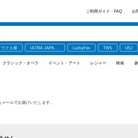
ご利用ガイド・FAQ
お
ドラクエ展
ULTRA JAPAN
LuckyFes
TWS
USJ
2026
クラシック・オペラ
イベント・アート
レジャー
映画
報をメールでお届けいたします。