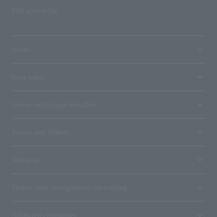
SNS account list
media
User guide
Stores with Loppi installed
Terms and Others
About us
Ticket sales consignment/advertising
Affiliated companies