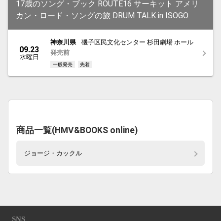
17歳のソング・ブック ROUTE16 サーキット アメリ
カン・ロード・ソングの旅 DRUM TALK in ISOGO
神奈川県
磯子区民文化センター 杉田劇場 ホール
09.23
発売前
水曜日
一般発売
先着
商品一覧(HMV&BOOKS online)
ジョージ・カックル
SNS