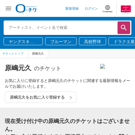
新規登録
ログイン
Language
ヤングスキニ
ブルーマン
高校野球
ドラクエ展
ー
チケットトップ
原嶋元久
原嶋元久
のチケット
お気に入りに登録すると原嶋元久のチケットに関連する最新情報をメー
ルでお届けいたします。
原嶋元久をお気に入り登録する
現在受け付け中の原嶋元久のチケットはございませ
ん。