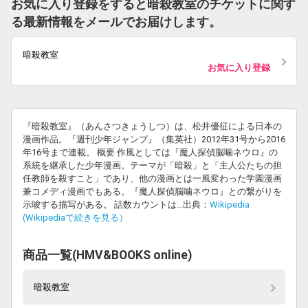
お気に入り登録をすると暗殺教室のチケットに関す
る最新情報をメールでお届けします。
暗殺教室
お気に入り登録
『暗殺教室』（あんさつきょうしつ）は、松井優征による日本の
漫画作品。『週刊少年ジャンプ』（集英社）2012年31号から2016
年16号まで連載。 概要 作風としては『魔人探偵脳噛ネウロ』の
系統を継承した少年漫画。テーマが「暗殺」と「主人公たちの担
任教師を殺すこと」であり、他の漫画とは一風変わった学園漫画
兼コメディ漫画でもある。『魔人探偵脳噛ネウロ』との繋がりを
示唆する描写がある。 話数カウントは...出典：
Wikipedia
(Wikipediaで続きを見る）
商品一覧(HMV&BOOKS online)
暗殺教室