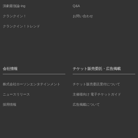
演劇最強論-ing
Q&A
クランクイン！
お問い合わせ
クランクイン！トレンド
会社情報
チケット販売委託・広告掲載
株式会社ローソンエンタテインメント
チケット販売委託受付について
ニュースリリース
主催様向け 電子チケットガイド
採用情報
広告掲載について