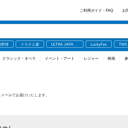
ご利用ガイド・FAQ
お
校野球
ドラクエ展
ULTRA JAPAN
LuckyFes
TWS
2026
クラシック・オペラ
イベント・アート
レジャー
映画
報をメールでお届けいたします。