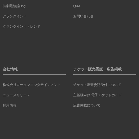
演劇最強論-ing
Q&A
クランクイン！
お問い合わせ
クランクイン！トレンド
会社情報
チケット販売委託・広告掲載
株式会社ローソンエンタテインメント
チケット販売委託受付について
ニュースリリース
主催様向け 電子チケットガイド
採用情報
広告掲載について