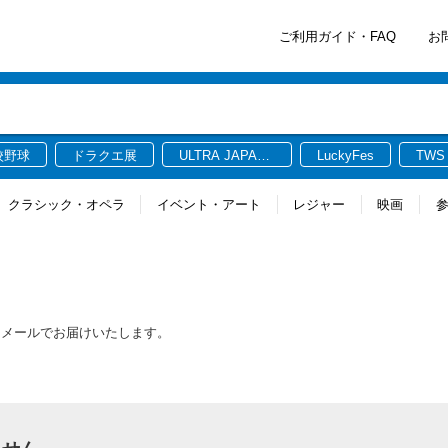
ご利用ガイド・FAQ
お
校野球
ドラクエ展
ULTRA JAPAN
LuckyFes
TWS
2026
クラシック・オペラ
イベント・アート
レジャー
映画
をメールでお届けいたします。