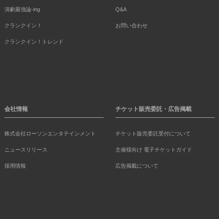
演劇最強論-ing
Q&A
クランクイン！
お問い合わせ
クランクイン！トレンド
会社情報
チケット販売委託・広告掲載
株式会社ローソンエンタテインメント
チケット販売委託受付について
ニュースリリース
主催様向け 電子チケットガイド
採用情報
広告掲載について