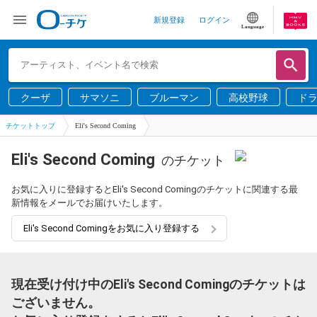
新規登録
ログイン
Language
クーザ
サマソニ
ブルーマン
高校野球
ド
チケットトップ
Eli's Second Coming
Eli's Second Coming
のチケット
お気に入りに登録するとEli's Second Comingのチケットに関連する最
新情報をメールでお届けいたします。
Eli's Second Comingをお気に入り登録する
現在受け付け中のEli's Second Comingのチケットは
ございません。