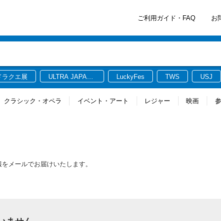
ご利用ガイド・FAQ
お
ドラクエ展
ULTRA JAPAN
LuckyFes
TWS
USJ
2026
クラシック・オペラ
イベント・アート
レジャー
映画
情報をメールでお届けいたします。