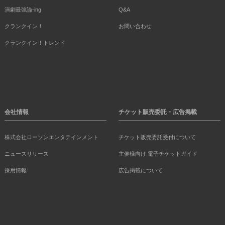
演劇最強論-ing
Q&A
クランクイン！
お問い合わせ
クランクイン！トレンド
会社情報
チケット販売委託・広告掲載
株式会社ローソンエンタテインメント
チケット販売委託受付について
ニュースリリース
主催様向け 電子チケットガイド
採用情報
広告掲載について