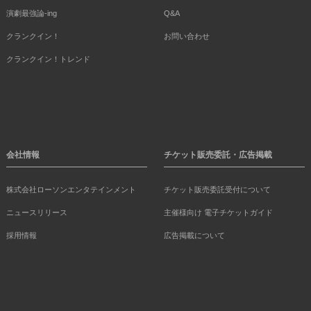
演劇最強論-ing
Q&A
クランクイン！
お問い合わせ
クランクイン！トレンド
会社情報
チケット販売委託・広告掲載
株式会社ローソンエンタテインメント
チケット販売委託受付について
ニュースリリース
主催様向け 電子チケットガイド
採用情報
広告掲載について