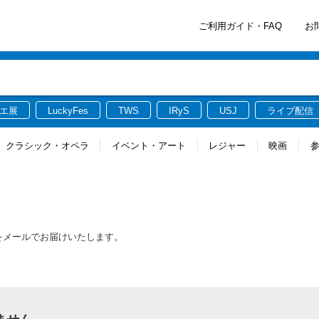
ご利用ガイド・FAQ
お
エ展
LuckyFes
TWS
IRyS
USJ
ライブ配信
クラシック・オペラ
イベント・アート
レジャー
映画
報をメールでお届けいたします。