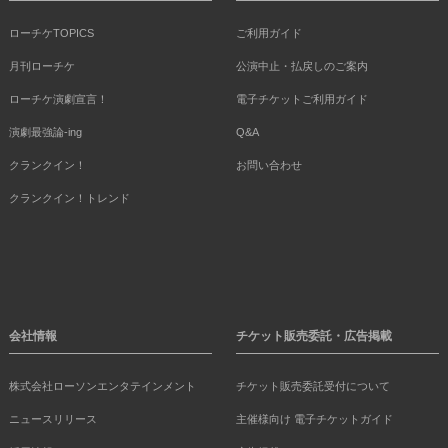
ローチケTOPICS
ご利用ガイド
月刊ローチケ
公演中止・払戻しのご案内
ローチケ演劇宣言！
電子チケットご利用ガイド
演劇最強論-ing
Q&A
クランクイン！
お問い合わせ
クランクイン！トレンド
会社情報
チケット販売委託・広告掲載
株式会社ローソンエンタテインメント
チケット販売委託受付について
ニュースリリース
主催様向け 電子チケットガイド