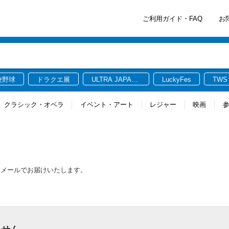
ご利用ガイド・FAQ
お
校野球
ドラクエ展
ULTRA JAPAN
LuckyFes
TWS
2026
クラシック・オペラ
イベント・アート
レジャー
映画
をメールでお届けいたします。