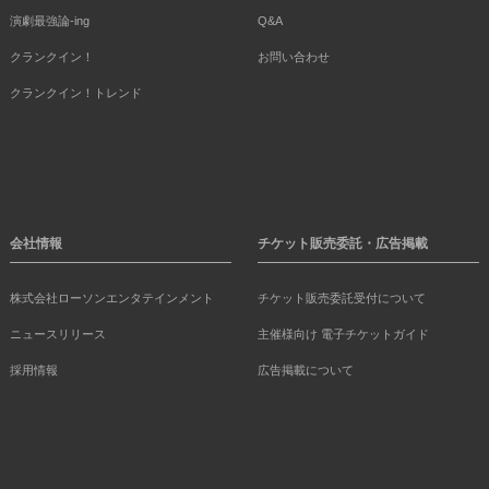
演劇最強論-ing
Q&A
クランクイン！
お問い合わせ
クランクイン！トレンド
会社情報
チケット販売委託・広告掲載
株式会社ローソンエンタテインメント
チケット販売委託受付について
ニュースリリース
主催様向け 電子チケットガイド
採用情報
広告掲載について