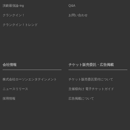
演劇最強論-ing
Q&A
クランクイン！
お問い合わせ
クランクイン！トレンド
会社情報
チケット販売委託・広告掲載
株式会社ローソンエンタテインメント
チケット販売委託受付について
ニュースリリース
主催様向け 電子チケットガイド
採用情報
広告掲載について