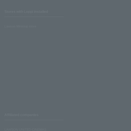
Stores with Loppi installed
Lawson Ministop store
Affiliated companies
LAWSON UNITED CINEMAS