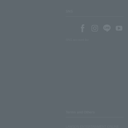
SNS
SNS account list
Terms and Others
LAWSON ENTERTAINMENT ONLINE