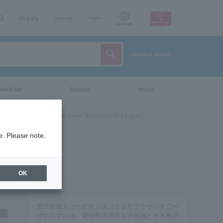
AQ
Inquiry
sign up
login
Language
detailed search
vent/art
leisure
movie
e. Please note.
OK
豊田合成スコーピオンズ（とよだごうせいすこー
届
ぴおんず）は、愛知県清須市を本拠地とする男子