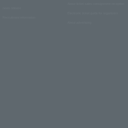
About ticket sales consignment reception
news release
Electronic ticket guide for organizers
Recruitment information
About advertising