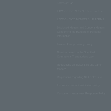
Terms of Use
LAWSON DO! SPORTS Terms of Use
LAWSON WEB MEMBERSHIP TERMS
Disclosed Matters and Consent Matters
Concerning the Handling of Personal
Information
Lawson Group Privacy Policy
Notation based on the Specified
Commercial Transactions Law
Regulations on Ticket Sale and Other
Matters
Regulations regarding NFT sales, etc.
Insurance product solicitation policy
Customer Harassment Response Policy