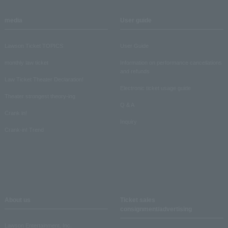
media
User guide
Lawson Ticket TOPICS
User Guide
monthly law ticket
Information on performance cancellations
and refunds
Law Ticket Theater Declaration!
Electronic ticket usage guide
Theater strongest theory-ing
Q & A
Crank in!
Inquiry
Crank-in! Trend
About us
Ticket sales
consignment/advertising
Lawson Entertainment, Inc.