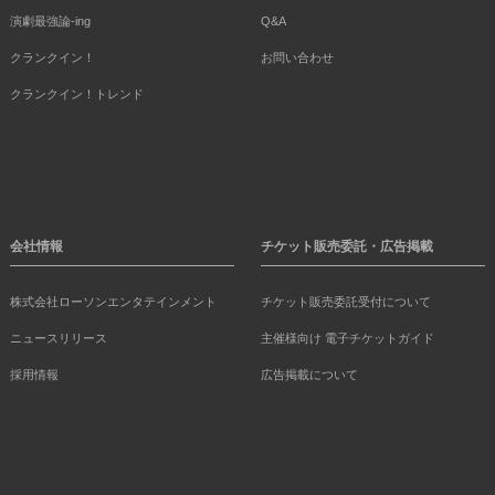
演劇最強論-ing
Q&A
クランクイン！
お問い合わせ
クランクイン！トレンド
会社情報
チケット販売委託・広告掲載
株式会社ローソンエンタテインメント
チケット販売委託受付について
ニュースリリース
主催様向け 電子チケットガイド
採用情報
広告掲載について