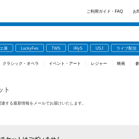
ご利用ガイド・FAQ
お
エ展
LuckyFes
TWS
IRyS
USJ
ライブ配信
クラシック・オペラ
イベント・アート
レジャー
映画
ット
チケットに関連する最新情報をメールでお届けいたします。