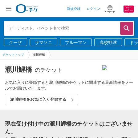
新規登録
ログイン
Language
クーザ
サマソニ
ブルーマン
高校野球
ド
チケットトップ
瀧川鯉橋
瀧川鯉橋
のチケット
お気に入りに登録すると瀧川鯉橋のチケットに関連する最新情報をメー
ルでお届けいたします。
瀧川鯉橋をお気に入り登録する
現在受け付け中の瀧川鯉橋のチケットはございませ
ん。