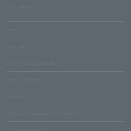
SNS account list
media
User guide
Stores with Loppi installed
Terms and Others
About us
Ticket sales consignment/advertising
Affiliated companies