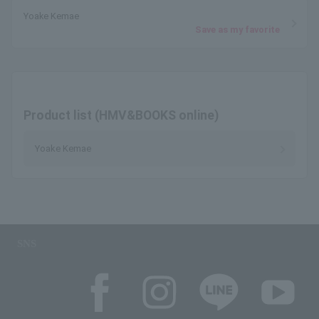
Yoake Kemae
Save as my favorite
Product list (HMV&BOOKS online)
Yoake Kemae
SNS