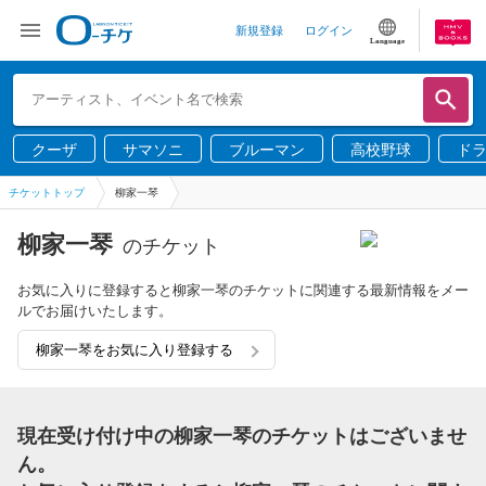
新規登録
ログイン
Language
クーザ
サマソニ
ブルーマン
高校野球
ド
チケットトップ
柳家一琴
柳家一琴
のチケット
お気に入りに登録すると柳家一琴のチケットに関連する最新情報をメー
ルでお届けいたします。
柳家一琴をお気に入り登録する
現在受け付け中の柳家一琴のチケットはございませ
ん。