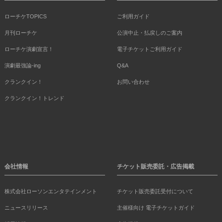
ローチケTOPICS
ご利用ガイド
月刊ローチケ
公演中止・払戻しのご案内
ローチケ演劇宣言！
電子チケットご利用ガイド
演劇最強論-ing
Q&A
クランクイン！
お問い合わせ
クランクイン！トレンド
会社情報
チケット販売委託・広告掲載
株式会社ローソンエンタテインメント
チケット販売委託受付について
ニュースリリース
主催様向け 電子チケットガイド