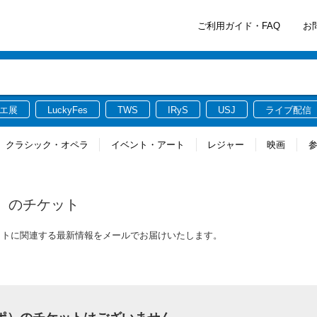
ご利用ガイド・FAQ
お
エ展
LuckyFes
TWS
IRyS
USJ
ライブ配信
クラシック・オペラ
イベント・アート
レジャー
映画
）
のチケット
ケットに関連する最新情報をメールでお届けいたします。