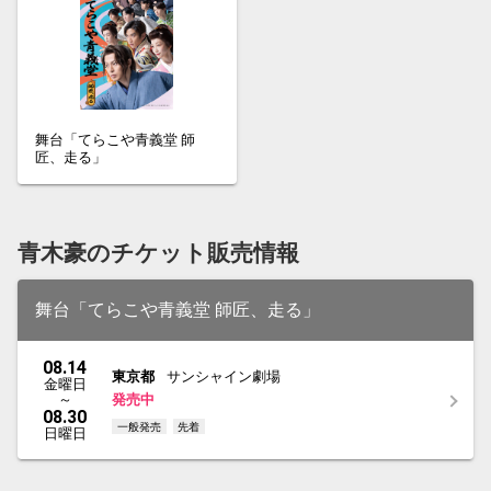
舞台「てらこや青義堂 師
匠、走る」
青木豪のチケット販売情報
舞台「てらこや青義堂 師匠、走る」
08.14
東京都
サンシャイン劇場
金曜日
～
発売中
08.30
一般発売
先着
日曜日