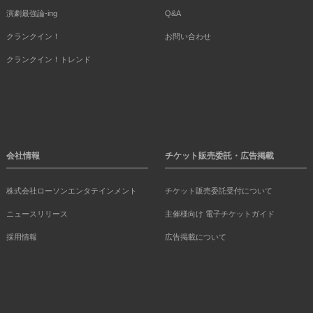
演劇最強論-ing
Q&A
クランクイン！
お問い合わせ
クランクイン！トレンド
会社情報
チケット販売委託・広告掲載
株式会社ローソンエンタテインメント
チケット販売委託受付について
ニュースリリース
主催様向け 電子チケットガイド
採用情報
広告掲載について