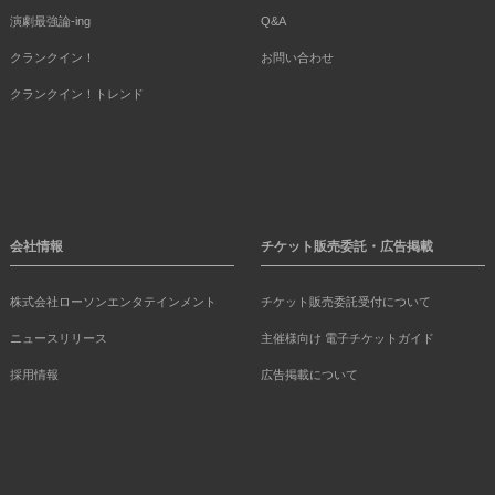
演劇最強論-ing
Q&A
クランクイン！
お問い合わせ
クランクイン！トレンド
会社情報
チケット販売委託・広告掲載
株式会社ローソンエンタテインメント
チケット販売委託受付について
ニュースリリース
主催様向け 電子チケットガイド
採用情報
広告掲載について