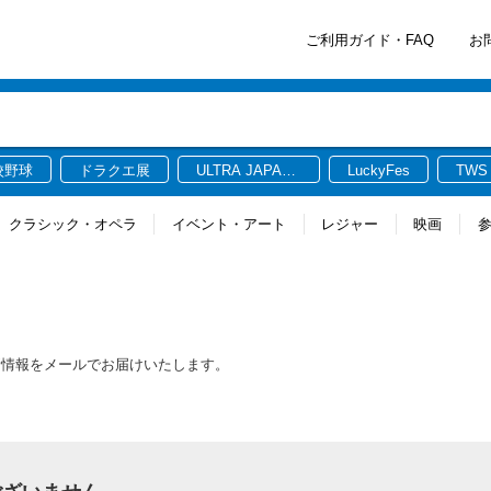
ご利用ガイド・FAQ
お
校野球
ドラクエ展
ULTRA JAPAN
LuckyFes
TWS
2026
クラシック・オペラ
イベント・アート
レジャー
映画
新情報をメールでお届けいたします。