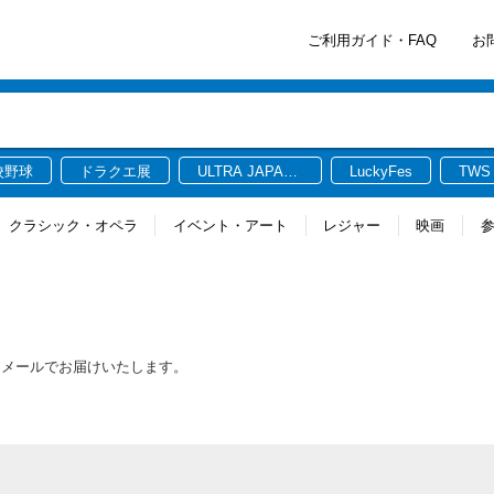
ご利用ガイド・FAQ
お
校野球
ドラクエ展
ULTRA JAPAN
LuckyFes
TWS
2026
クラシック・オペラ
イベント・アート
レジャー
映画
をメールでお届けいたします。