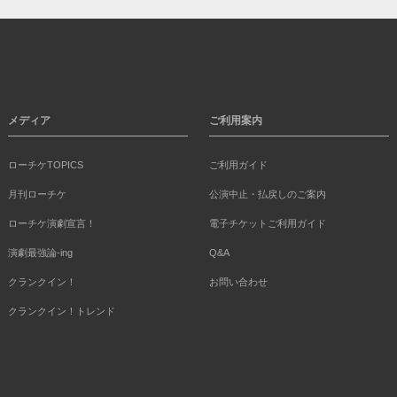
メディア
ご利用案内
ローチケTOPICS
ご利用ガイド
月刊ローチケ
公演中止・払戻しのご案内
ローチケ演劇宣言！
電子チケットご利用ガイド
演劇最強論-ing
Q&A
クランクイン！
お問い合わせ
クランクイン！トレンド