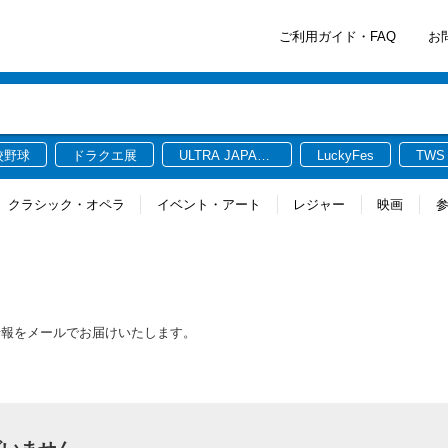
ご利用ガイド・FAQ
お
校野球
ドラクエ展
ULTRA JAPAN
LuckyFes
TWS
2026
クラシック・オペラ
イベント・アート
レジャー
映画
情報をメールでお届けいたします。