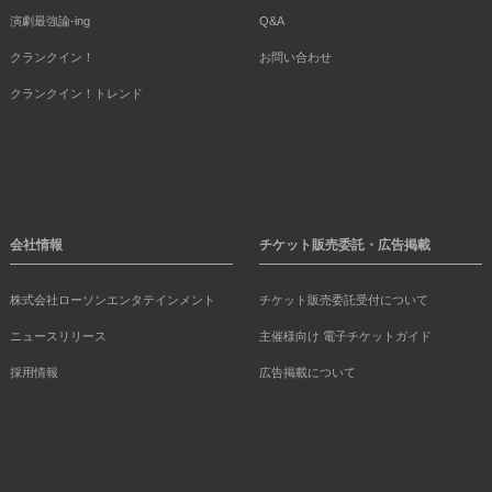
演劇最強論-ing
Q&A
クランクイン！
お問い合わせ
クランクイン！トレンド
会社情報
チケット販売委託・広告掲載
株式会社ローソンエンタテインメント
チケット販売委託受付について
ニュースリリース
主催様向け 電子チケットガイド
採用情報
広告掲載について