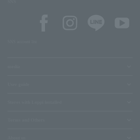
SNS
SNS account list
media
User guide
Stores with Loppi installed
Terms and Others
About us