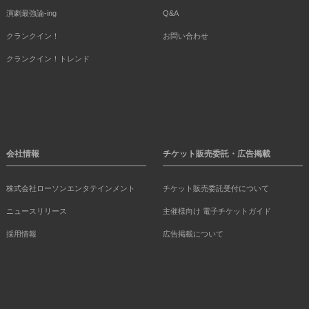
演劇最強論-ing
Q&A
クランクイン！
お問い合わせ
クランクイン！トレンド
会社情報
チケット販売委託・広告掲載
株式会社ローソンエンタテインメント
チケット販売委託受付について
ニュースリリース
主催様向け 電子チケットガイド
採用情報
広告掲載について