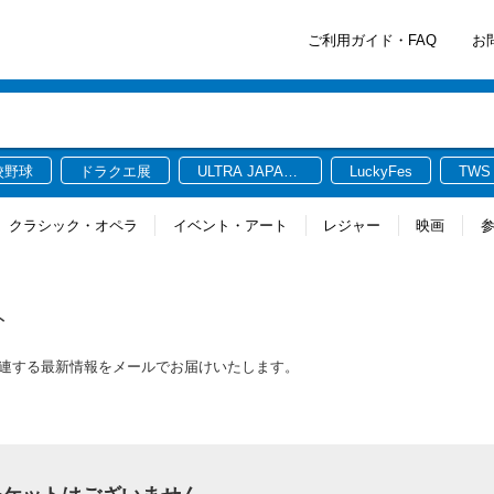
ご利用ガイド・FAQ
お
校野球
ドラクエ展
ULTRA JAPAN
LuckyFes
TWS
2026
クラシック・オペラ
イベント・アート
レジャー
映画
ト
トに関連する最新情報をメールでお届けいたします。