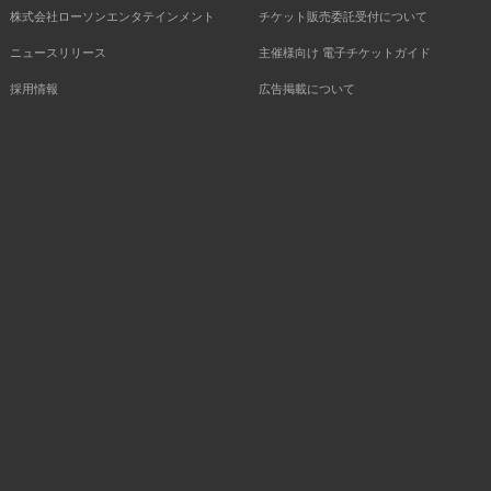
株式会社ローソンエンタテインメント
チケット販売委託受付について
ニュースリリース
主催様向け 電子チケットガイド
採用情報
広告掲載について