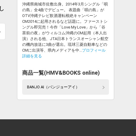
沖縄県南城市佐敷出身。2014年3月シングル「唄
し
の島」全4曲でデビュー。 表題曲「唄の島」が
OTV沖縄テレビ飲酒運転根絶キャンペーン
CM2014に起用されるなど話題に。ファーストシ
ングル即完売！今作「Love My Love」から「谷
茶前の夜」がウィルコム沖縄のCM起用（本人出
演）される他、JTA日本トランスオーシャン航空
の機内放送に3曲が選出。琉球三菱自動車などの
CMに出演等、県内メディアを中...
プロフィール
詳細を見る
商品一覧(HMV&BOOKS online)
BANJO AI（バンジョーアイ）