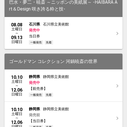
巴水・夢二・暁斎 ～ニッポンの美紙展～ -HAIBARA A
rt＆Design 咲き誇る粋と技-
08.08
石川県
石川県立美術館
土曜日
発売中
～
当日券
09.13
日曜日
一般発売
先着
ゴールドマン コレクション 河鍋暁斎の世界
10.10
静岡県
静岡県立美術館
土曜日
発売中
～
【前売券】
12.06
日曜日
一般発売
先着
10.10
静岡県
静岡県立美術館
土曜日
発売前
～
【当日券】
12.06
日曜日