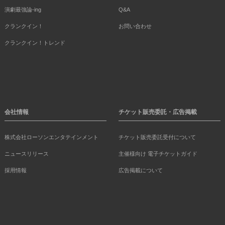
演劇最強論-ing
Q&A
クランクイン！
お問い合わせ
クランクイン！トレンド
会社情報
チケット販売委託・広告掲載
株式会社ローソンエンタテインメント
チケット販売委託受付について
ニュースリリース
主催様向け 電子チケットガイド
採用情報
広告掲載について