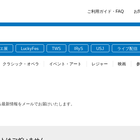
ご利用ガイド・FAQ
お
エ展
LuckyFes
TWS
IRyS
USJ
ライブ配信
クラシック・オペラ
イベント・アート
レジャー
映画
関連する最新情報をメールでお届けいたします。