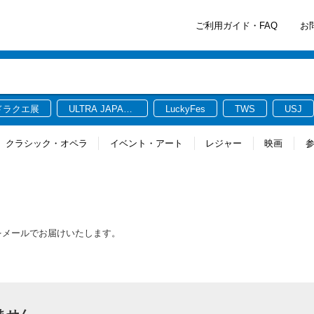
ご利用ガイド・FAQ
お
ドラクエ展
ULTRA JAPAN
LuckyFes
TWS
USJ
2026
クラシック・オペラ
イベント・アート
レジャー
映画
報をメールでお届けいたします。