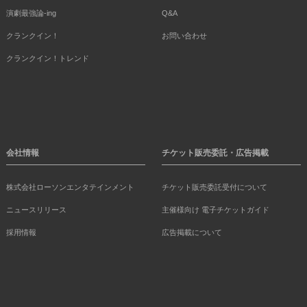
演劇最強論-ing
Q&A
クランクイン！
お問い合わせ
クランクイン！トレンド
会社情報
チケット販売委託・広告掲載
株式会社ローソンエンタテインメント
チケット販売委託受付について
ニュースリリース
主催様向け 電子チケットガイド
採用情報
広告掲載について