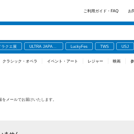
ご利用ガイド・FAQ
お
ドラクエ展
ULTRA JAPAN
LuckyFes
TWS
USJ
2026
クラシック・オペラ
イベント・アート
レジャー
映画
情報をメールでお届けいたします。