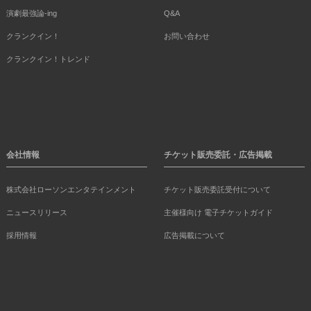
演劇最強論-ing
Q&A
クランクイン！
お問い合わせ
クランクイン！トレンド
会社情報
チケット販売委託・広告掲載
株式会社ローソンエンタテインメント
チケット販売委託受付について
ニュースリリース
主催様向け 電子チケットガイド
採用情報
広告掲載について