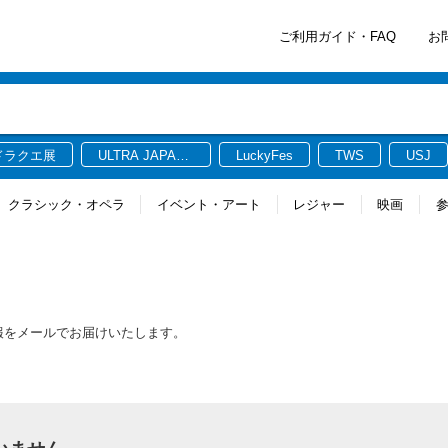
ご利用ガイド・FAQ
お
ドラクエ展
ULTRA JAPAN
LuckyFes
TWS
USJ
2026
クラシック・オペラ
イベント・アート
レジャー
映画
情報をメールでお届けいたします。