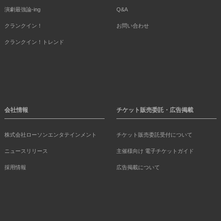
演劇最強論-ing
Q&A
クランクイン！
お問い合わせ
クランクイン！トレンド
会社情報
チケット販売委託・広告掲載
株式会社ローソンエンタテインメント
チケット販売委託受付について
ニュースリリース
主催様向け 電子チケットガイド
採用情報
広告掲載について