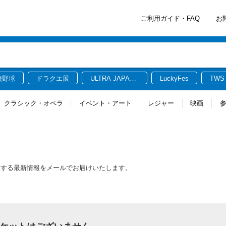
ご利用ガイド・FAQ
お
校野球
ドラクエ展
ULTRA JAPAN
LuckyFes
TWS
2026
クラシック・オペラ
イベント・アート
レジャー
映画
ト
ットに関連する最新情報をメールでお届けいたします。