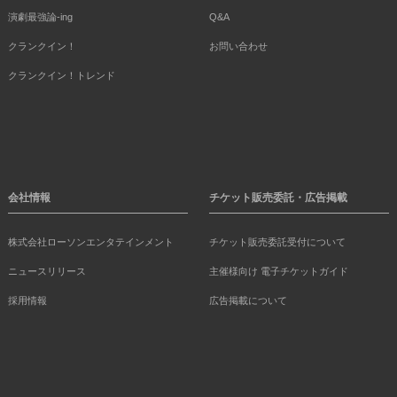
演劇最強論-ing
Q&A
クランクイン！
お問い合わせ
クランクイン！トレンド
会社情報
チケット販売委託・広告掲載
株式会社ローソンエンタテインメント
チケット販売委託受付について
ニュースリリース
主催様向け 電子チケットガイド
採用情報
広告掲載について