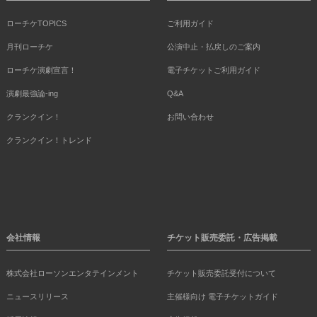
ローチケTOPICS
ご利用ガイド
月刊ローチケ
公演中止・払戻しのご案内
ローチケ演劇宣言！
電子チケットご利用ガイド
演劇最強論-ing
Q&A
クランクイン！
お問い合わせ
クランクイン！トレンド
会社情報
チケット販売委託・広告掲載
株式会社ローソンエンタテインメント
チケット販売委託受付について
ニュースリリース
主催様向け 電子チケットガイド