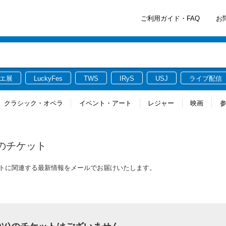
ご利用ガイド・FAQ
お
エ展
LuckyFes
TWS
IRyS
USJ
ライブ配信
クラシック・オペラ
イベント・アート
レジャー
映画
のチケット
のチケットに関連する最新情報をメールでお届けいたします。