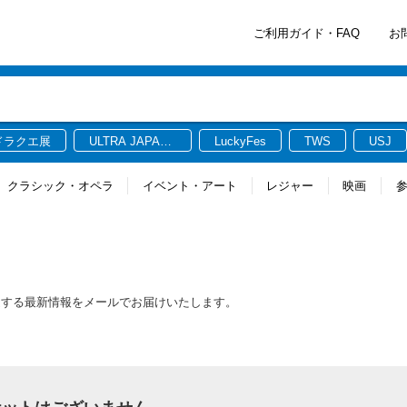
ご利用ガイド・FAQ
お
ドラクエ展
ULTRA JAPAN
LuckyFes
TWS
USJ
2026
クラシック・オペラ
イベント・アート
レジャー
映画
ト
連する最新情報をメールでお届けいたします。