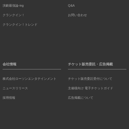
演劇最強論-ing
Q&A
クランクイン！
お問い合わせ
クランクイン！トレンド
会社情報
チケット販売委託・広告掲載
株式会社ローソンエンタテインメント
チケット販売委託受付について
ニュースリリース
主催様向け 電子チケットガイド
採用情報
広告掲載について