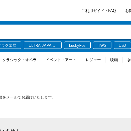
ご利用ガイド・FAQ
お
ドラクエ展
ULTRA JAPAN
LuckyFes
TWS
USJ
2026
クラシック・オペラ
イベント・アート
レジャー
映画
新情報をメールでお届けいたします。