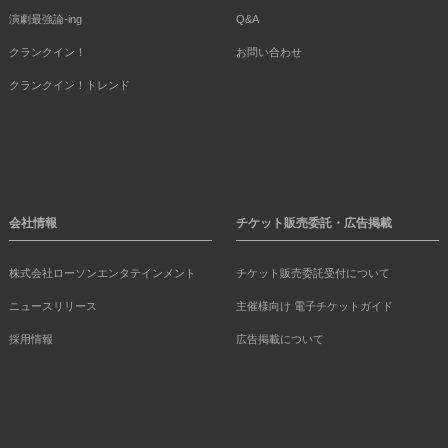
演劇最強論-ing
Q&A
クランクイン！
お問い合わせ
クランクイン！トレンド
会社情報
チケット販売委託・広告掲載
株式会社ローソンエンタテインメント
チケット販売委託受付について
ニュースリリース
主催様向け 電子チケットガイド
採用情報
広告掲載について