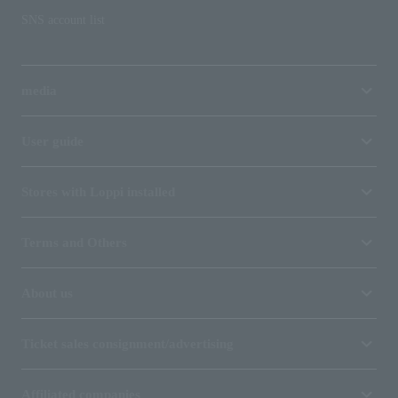
SNS account list
media
User guide
Stores with Loppi installed
Terms and Others
About us
Ticket sales consignment/advertising
Affiliated companies