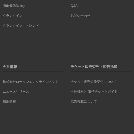
演劇最強論-ing
Q&A
クランクイン！
お問い合わせ
クランクイン！トレンド
会社情報
チケット販売委託・広告掲載
株式会社ローソンエンタテインメント
チケット販売委託受付について
ニュースリリース
主催様向け 電子チケットガイド
採用情報
広告掲載について