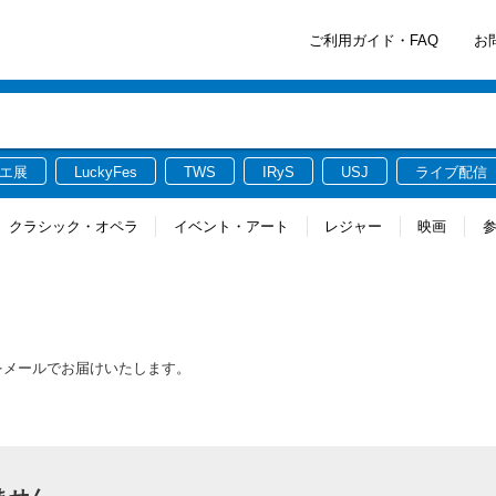
ご利用ガイド・FAQ
お
エ展
LuckyFes
TWS
IRyS
USJ
ライブ配信
クラシック・オペラ
イベント・アート
レジャー
映画
報をメールでお届けいたします。